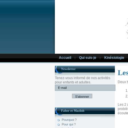
Semences de s
Accueil
Qui suis-je
Kinésiologie
Newsletter
Les
Tenez-vous informé de nos activités
Deux t
pour enfants et adultes.
Les 2 
problè
Faber et Mazlish
écoute
Pourquoi ?
Pour qui ?