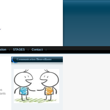
tion
STAGES
Contact
Communication Bienveillante
ns
fants