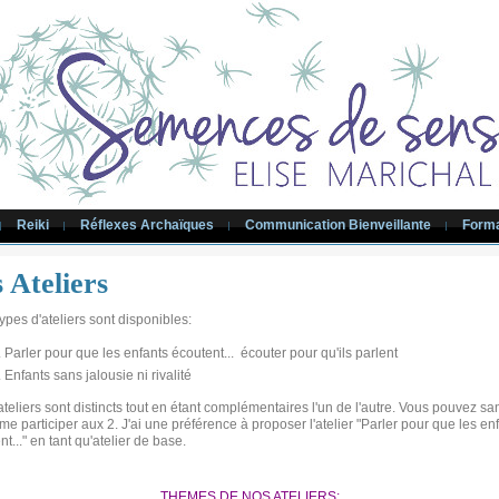
ens
Reiki
Réflexes Archaïques
Communication Bienveillante
Forma
 Ateliers
ypes d'ateliers sont disponibles:
Parler pour que les enfants écoutent... écouter pour qu'ils parlent
Enfants sans jalousie ni rivalité
ateliers sont distincts tout en étant complémentaires l'un de l'autre. Vous pouvez sa
me participer aux 2. J'ai une préférence à proposer l'atelier "Parler pour que les en
nt..." en tant qu'atelier de base.
THEMES DE NOS ATELIERS: