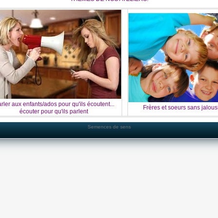
rler aux enfants/ados pour qu'ils écoutent...
Frères et soeurs sans jalousie
écouter pour qu'ils parlent
Semences de sens